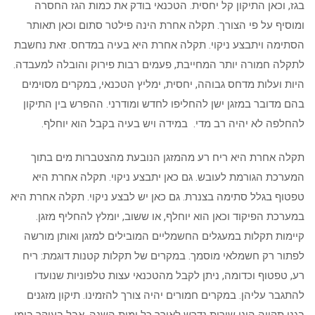
בגז, וכאן התיקון קל יחסית. הטכנאי בודק את כמות הגז החסרה
ומוסיף על פי הצורך. תקלה אחרת הינה פילטר סתום וכאן תאותר
הסתימה ויתבצע ניקוי. תקלה אחרת היא בעיה במדחס. זאת נחשבת
לתקלה חמורה יותר המחייבת, פעמים רבות פירוק והובלה למעבדה.
היות ועלות מדחס גבוהה, יחסית, ימליץ הטכנאי, במקרים מסוימים
בהם מדובר במזגן ישן להחליפו לחדש ומודרני. ההפרש בין התיקון
להחלפה לא יהיה רב מדי. במידה ויש בעיה בקבל הוא יוחלף.
תקלה אחרת היא ריח רע מהמזגן הנובעת מהצטברות מים בתוך
המערכת הגורמת לעובש. גם כאן יתבצע ניקוי. תקלה אחרת היא
טפטוף בגלל סתימה בצנרת. גם כאן יש לבצע ניקוי. תקלה אחרת היא
במערכת הפיקוד וכאן הוא יוחלף, או ששוב, יומלץ להחליף מזגן.
קיימות תקלות במעגלים החשמליים המובילים למזגן ואותן מורשה
לפתור רק חשמלאי מוסמך. במקרים של תקלות קטנות דוגמת: ריח
רע, טפטוף וכדומה, ניתן לקבל מהטכנאי עצות טלפוניות שנועדו
להתגבר עליהן. במקרים חמורים יהיה צורך להזמינו. תיקון מזגנים