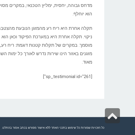
מדחס גבוהה, יחסית, ימליץ הטכנאי, במקרים מסוי
הוא יוחלף.
תקלה אחרת היא ריח רע מהמזגן הנובעת מהצטברות
ניקוי. תקלה אחרת היא במערכת הפיקוד וכאן הוא י
מוסמך. במקרים של תקלות קטנות דוגמת: ריח רע, ט
מזגנים באזור הינו שירות נדרש לאורך כל ימות הש
מאוד.
[sp_testimonial id="261"]
גלילה
לראש
כל הזכויות שמורות כל שימוש בתכני האתר ללא אישור מפורש בכתב אסור בהחלט.