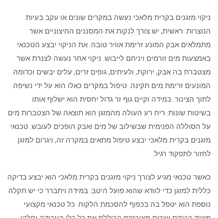
ניקוי מזגנים בקרית מלאכי נעשה במקרים שונים או עקב בעיות
הנוצרות. ראשית, יש צורך לנקות את המסננים החיצוניים אשר
מתמלאים אבק המונע זרימת אוויר טובה. את הניקוי יבצע הטכנאי
באמצעות מים זורמים ויניחם לייבוש. ניקוי אחר נעשה לצנרת אשר
מצטברת בה אבק, ירוקת, ולעיתים, גופים זרים, עלים יבשים וכדומה
המונעים זרימת מים תקינה. טיפול במקרים כאלו הוא על ידי נשיפה
לתוך הצינור. במידה וקיים גוף זר גדול יחסית הוא ישלוף אותו
בשיטות שונות. ריח רע העולה מהמזגן הוא תוצאה של הצטברות מים
על הסוללה הפנימית שבשילוב של מים ואבק הופכים לעובש. טכנאי
מזגנים בקרית מלאכי יבצע טיפול מתאים במקרה זה, ויגרום למזגן
לחזור לתפקוד רגיל.
כאשר טכנאי מגיע לצורך ניקוי מזגנים בקרית מלאכי הוא יבצע בדיקה
כללית למזגן כדי לוודא שהוא פועל היטב. במידה ויתברר כי יש תקלה
נוספת הוא יטפל בה בכפוף להסכמת הלקוח. כל טכנאי מקצועי