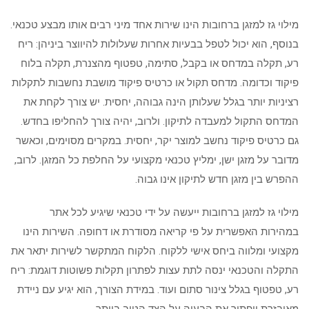
מילוי גז למזגן ברחובות הינו שירות אחד מיני רבים אותו מבצע טכנאי.
בנוסף, הוא יכול לטפל בבעיות אחרות שעלולות להיווצר ביניהן: ריח
רע, תקלה במדחס או בקבל, סתימה, טפטוף מהצנרת, תקלה בלוח
פיקוד וכדומה. מדחס תקול או כרטיס פיקוד מושבת נחשבות לתקלות
רציניות יותר בגלל שעלותן הינה גבוהה, יחסית. יש צורך לקחת את
המדחס התקול למעבדה לתיקון. ולרוב, יהיה צורך להחליפו בחדש.
גם כרטיס פיקוד נחשב למוצר יקר, יחסית. במקרים מסוימים, וכאשר
מדובר על מזגן ישן, ימליץ טכנאי מקצועי על החלפת כל המזגן. לרוב,
ההפרש בין מזגן חדש לתיקון אינו גבוה.
מילוי גז למזגן ברחובות ייעשה על ידי טכנאי שיגיע לכל אתר
במהירות האפשרית על פי קריאה מסודרת או דחופה. השירות הינו
מקצועי ומלווה ביחס אישי ללקוח. הלקוח המתקשר לשירות יתאר את
התקלה והטכנאי ינסה לתת עצות לפתרון תקלות פשוטות דוגמת: ריח
רע, טפטוף בגלל צינור סתום ועוד. במידת הצורך, הוא יגיע עם ניידת