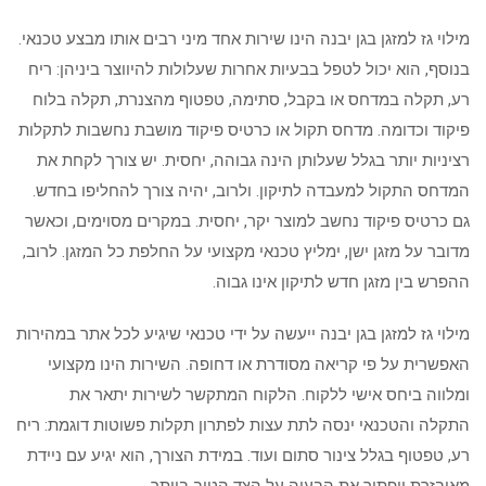
מילוי גז למזגן בגן יבנה הינו שירות אחד מיני רבים אותו מבצע טכנאי.
בנוסף, הוא יכול לטפל בבעיות אחרות שעלולות להיווצר ביניהן: ריח
רע, תקלה במדחס או בקבל, סתימה, טפטוף מהצנרת, תקלה בלוח
פיקוד וכדומה. מדחס תקול או כרטיס פיקוד מושבת נחשבות לתקלות
רציניות יותר בגלל שעלותן הינה גבוהה, יחסית. יש צורך לקחת את
המדחס התקול למעבדה לתיקון. ולרוב, יהיה צורך להחליפו בחדש.
גם כרטיס פיקוד נחשב למוצר יקר, יחסית. במקרים מסוימים, וכאשר
מדובר על מזגן ישן, ימליץ טכנאי מקצועי על החלפת כל המזגן. לרוב,
ההפרש בין מזגן חדש לתיקון אינו גבוה.
מילוי גז למזגן בגן יבנה ייעשה על ידי טכנאי שיגיע לכל אתר במהירות
האפשרית על פי קריאה מסודרת או דחופה. השירות הינו מקצועי
ומלווה ביחס אישי ללקוח. הלקוח המתקשר לשירות יתאר את
התקלה והטכנאי ינסה לתת עצות לפתרון תקלות פשוטות דוגמת: ריח
רע, טפטוף בגלל צינור סתום ועוד. במידת הצורך, הוא יגיע עם ניידת