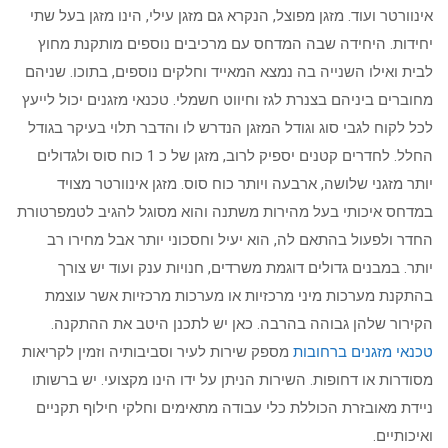
אינוורטר ועוד. מזגן מפוצל, הנקרא גם מזגן עילי, הינו מזגן בעל שתי
יחידות. היחידה שבה המדחס עם מרכיבים נוספים מותקנת מחוץ
לבית ואילו השנייה בה נמצא המאייד וחלקים נוספים, בתוכו. שניהם
מחוברים ביניהם בצנרת לגז וחיווט חשמלי. טכנאי מזגנים יכול לייעץ
לכל לקוח לגבי סוג וגודל המזגן הנדרש לו והדבר תלוי בעיקר בגודל
החלל. לחדרים קטנים יספיק לרוב, מזגן של כ 1 כוח סוס ולגדולים
יותר מזגני שלושה, ארבעה ויותר כוח סוס. מזגן אינוורטר מצויד
במדחס איכותי בעל מהירות משתנה והוא מסוגל להגיב לטמפרטורת
החדר ולפעול בהתאם לה, הוא יעיל וחסכוני יותר אבל מחירו רב
יותר. במבנים גדולים דוגמת משרדים, חנויות ענק ועוד יש צורך
בהתקנת מערכות מיני מרכזיות או מערכות מרכזיות אשר עוצמת
הקירור שלהן גבוהה בהרבה. כאן יש לתכנן היטב את ההתקנה.
טכנאי מזגנים ברחובות
מספק שירות לעיר וסביבותיה וזמין לקריאות
מסודרות או דחופות. השירות הניתן על ידו הינו מקצועי. יש ברשותו
ניידת מאובזרת הכוללת כלי עבודה מתאימים וחלקי חילוף תקניים
ואיכותיים.